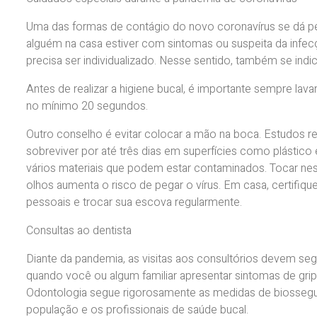
Uma das formas de contágio do novo coronavírus se dá pela
alguém na casa estiver com sintomas ou suspeita da infecç
precisa ser individualizado. Nesse sentido, também se in
Antes de realizar a higiene bucal, é importante sempre lav
no mínimo 20 segundos.
Outro conselho é evitar colocar a mão na boca. Estudos
sobreviver por até três dias em superfícies como plásti
vários materiais que podem estar contaminados. Tocar ness
olhos aumenta o risco de pegar o vírus. Em casa, certifiqu
pessoais e trocar sua escova regularmente.
Consultas ao dentista
Diante da pandemia, as visitas aos consultórios devem se
quando você ou algum familiar apresentar sintomas de gri
Odontologia segue rigorosamente as medidas de biosseguran
população e os profissionais de saúde bucal.