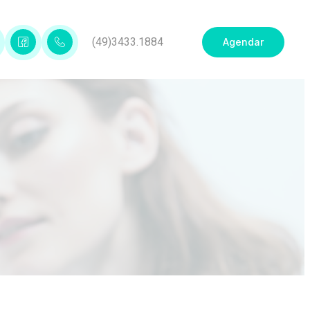
(49)3433.1884
Agendar