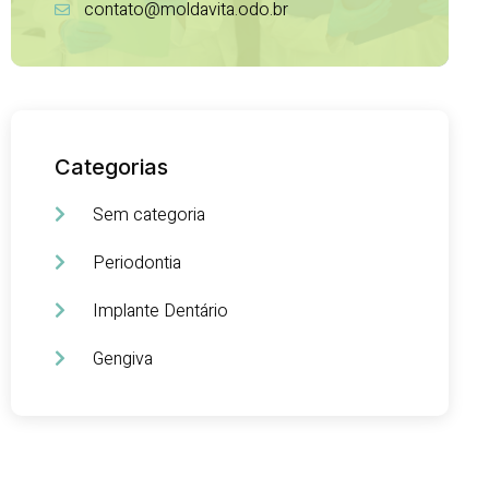
contato@moldavita.odo.br
Categorias
Sem categoria
Periodontia
Implante Dentário
Gengiva