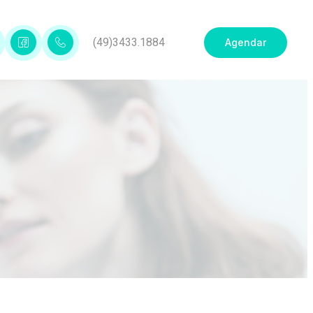
(49)3433.1884
Agendar