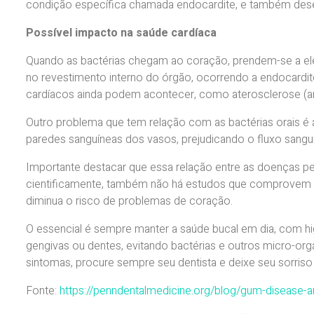
condição específica chamada endocardite, e também de
Possível impacto na saúde cardíaca
Quando as bactérias chegam ao coração, prendem-se a el
no revestimento interno do órgão, ocorrendo a endocardi
cardíacos ainda podem acontecer, como aterosclerose (ar
Outro problema que tem relação com as bactérias orais é
paredes sanguíneas dos vasos, prejudicando o fluxo san
Importante destacar que essa relação entre as doenças p
cientificamente, também não há estudos que comprovem 
diminua o risco de problemas de coração.
O essencial é sempre manter a saúde bucal em dia, com hi
gengivas ou dentes, evitando bactérias e outros micro-o
sintomas, procure sempre seu dentista e deixe seu sorriso 
Fonte:
https://penndentalmedicine.org/blog/gum-disease-a