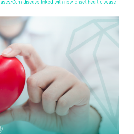
eases/Gum-disease-linked-with-new-onset-heart-disease