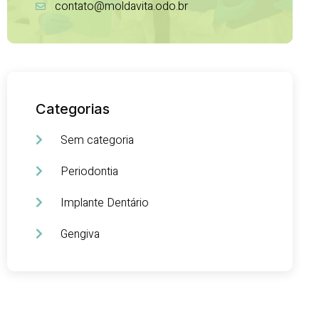
contato@moldavita.odo.br
Categorias
Sem categoria
Periodontia
Implante Dentário
Gengiva