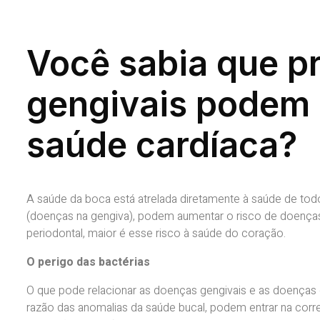
Você sabia que p
gengivais podem 
saúde cardíaca?
A saúde da boca está atrelada diretamente à saúde de tod
(doenças na gengiva), podem aumentar o risco de doenças
periodontal, maior é esse risco à saúde do coração.
O perigo das bactérias
O que pode relacionar as doenças gengivais e as doenças 
razão das anomalias da saúde bucal, podem entrar na corr