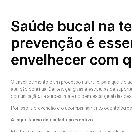
Saúde bucal na te
prevenção é esse
envelhecer com q
O envelhecimento é um processo natural e, para que ele a
atenção contínua. Dentes, gengivas e estruturas de suport
comunicação, na autoestima e no bem-estar geral das pes
Por isso, a prevenção e o acompanhamento odontológico r
A importância do cuidado preventivo
Manter uma boa higiene bucal, realizar visitas periódicas a