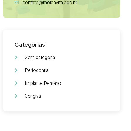
contato@moldavita.odo.br
Categorias
Sem categoria
Periodontia
Implante Dentário
Gengiva