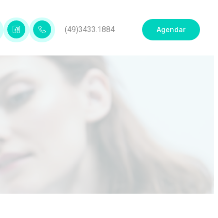
(49)3433.1884
Agendar