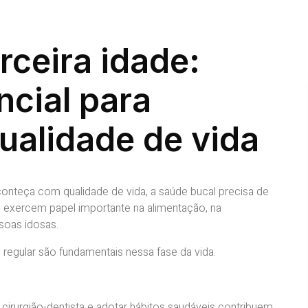
rceira idade:
ncial para
ualidade de vida
conteça com qualidade de vida, a saúde bucal precisa de
e exercem papel importante na alimentação, na
soas idosas.
egular são fundamentais nessa fase da vida.
o cirurgião-dentista e adotar hábitos saudáveis contribuem