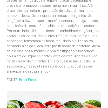
desses alimentos ajuda a remover placas bacterianas e
previne a formação de cáries, gengivite e mau hálito. Além
disso, eles aumentam a produção de saliva, diminuindo a
acidez da boca. Os principais alimentos detergentes são:
maçã, pera, kiwi, melancia, mamão, cenoura, acelga, pepino,
aipo, brócolis, couve-flor e chiclete sem adição de açúcar.
Por outro lado, alimentos ricos em carboidrato e açúcar, tais
como balas, doces, chocolates, refrigerantes, café e sucos
adoçados, fermentam na boca, reduzindo o pH da saliva,
deixando-a ácida e ideal para proliferação de bactérias. Além
da escolha dos alimentos, a boa mastigação é importante,
pois além de limpar os dentes, evita gastrite, úlceras e ajuda
na absorção de nutrientes. É claro que isso não substitui a
escovação, mas auxilia na saúde bucal. E aí, qual desses
alimentos é o seu preferido?
FONTE:
Brasil Escola