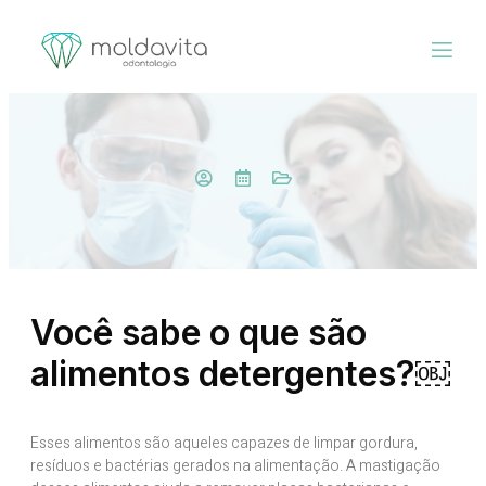
Você sabe o que são
alimentos detergentes?￼
Esses alimentos são aqueles capazes de limpar gordura,
resíduos e bactérias gerados na alimentação. A mastigação