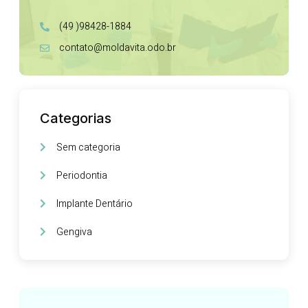
(49 )98428-1884
contato@moldavita.odo.br
Categorias
Sem categoria
Periodontia
Implante Dentário
Gengiva