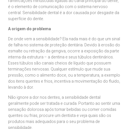
ramificações minúsculas ligadas ao canal principal do dente,
é o elemento de comunicação com o sistema nervoso
central. Sensibilidade dental é a dor causada por desgaste da
superfície do dente.
A origem do problema
De onde vem a sensibilidade? Ela nada mais é do que um sinal
de falha no sistema de proteção dentária. Devido à erosão do
esmalte ou retração da gengiva, ocorre a exposição da parte
interna da estrutura – a dentina e seus túbulos dentinários.
Esses túbulos são canais cheios de líquido que possuem
terminações nervosas. Qualquer estímulo que mude sua
pressão, como o alimento doce, ou a temperatura, a exemplo
dos itens quentes e frios, incentiva a movimentação do fluido,
levando à dor.
Não ignore a dor nos dentes, a sensibilidade dental
geralmente pode ser tratada e curada. Portanto ao sentir uma
sensação dolorosa após tomar bebidas ou comer comidas
quentes ou frias, procure um dentista e veja quais são os
produtos mais adequados para o seu problema de
sensibilidade.