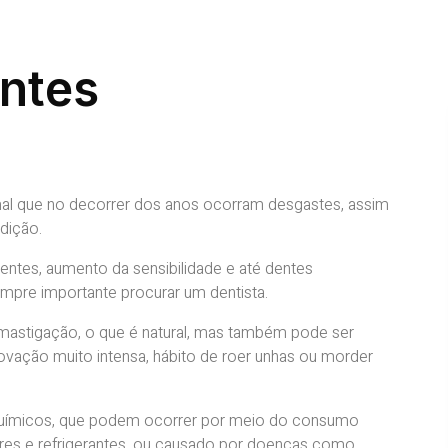
entes
mal que no decorrer dos anos ocorram desgastes, assim
dição.
entes, aumento da sensibilidade e até dentes
empre importante procurar um dentista.
 mastigação, o que é natural, mas também pode ser
vação muito intensa, hábito de roer unhas ou morder
 químicos, que podem ocorrer por meio do consumo
gres e refrigerantes, ou causado por doenças como