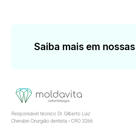
Saiba mais em nossas
Responsável técnico Dr. Gilberto Luiz
Cherubin Cirurgião dentista • CRO 3266