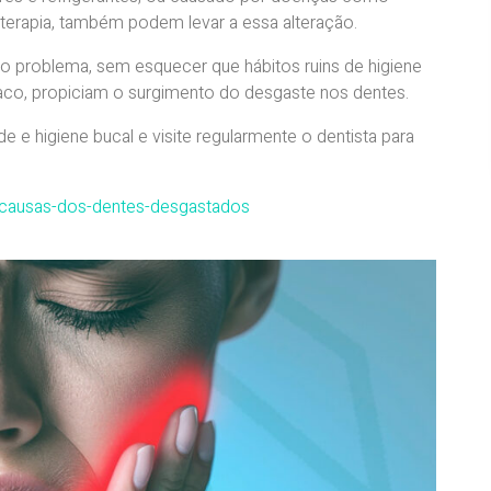
oterapia, também podem levar a essa alteração.
 problema, sem esquecer que hábitos ruins de higiene
aco, propiciam o surgimento do desgaste nos dentes.
e e higiene bucal e visite regularmente o dentista para
is-causas-dos-dentes-desgastados