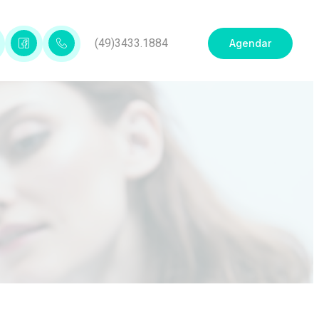
(49)3433.1884
Agendar