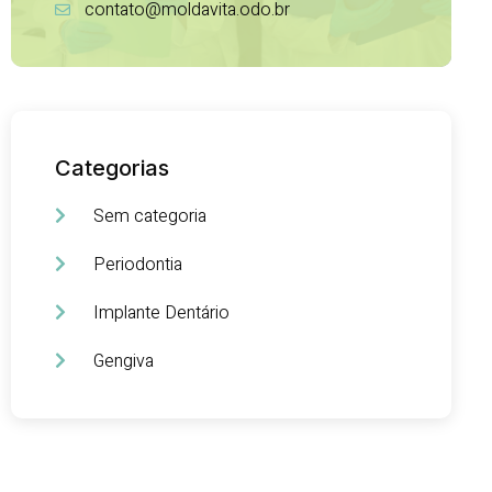
contato@moldavita.odo.br
Categorias
Sem categoria
Periodontia
Implante Dentário
Gengiva