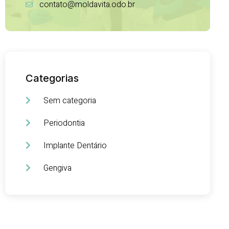
contato@moldavita.odo.br
Categorias
Sem categoria
Periodontia
Implante Dentário
Gengiva