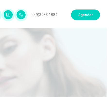
(49)3433.1884
Agendar