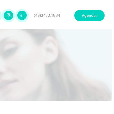
(49)3433.1884
Agendar