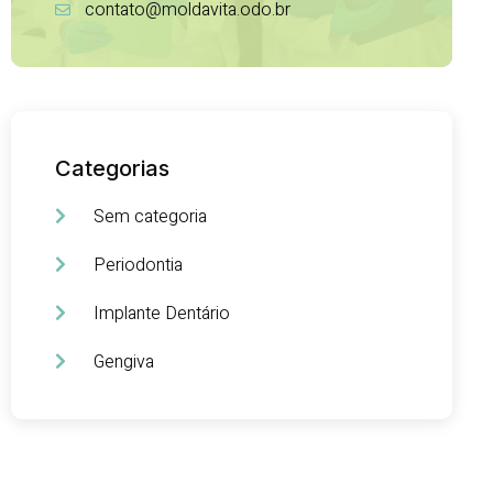
contato@moldavita.odo.br
Categorias
Sem categoria
Periodontia
Implante Dentário
Gengiva