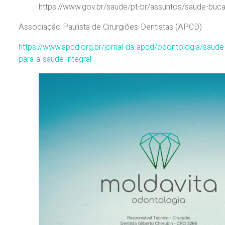
https://www.gov.br/saude/pt-br/assuntos/saude-buca
Associação Paulista de Cirurgiões-Dentistas (APCD)
https://www.apcd.org.br/jornal-da-apcd/odontologia/saud
para-a-saude-integral