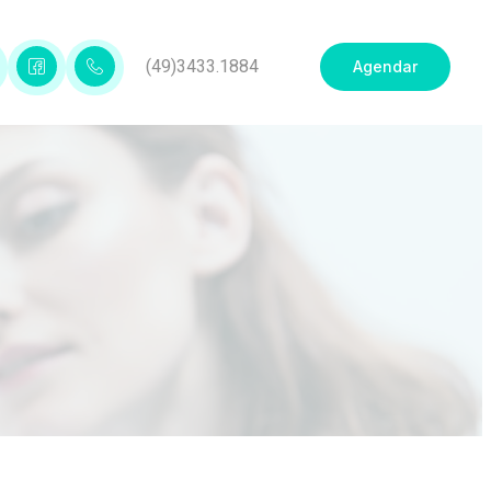
(49)3433.1884
Agendar