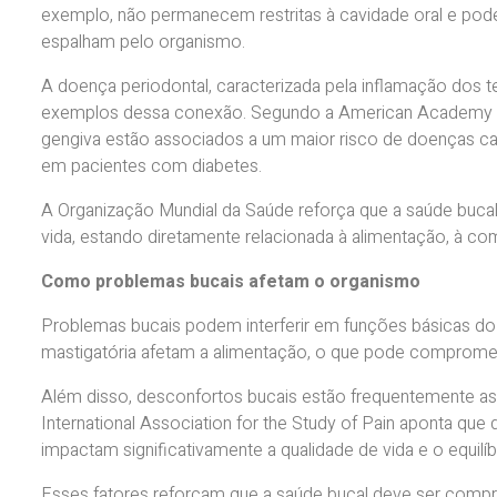
exemplo, não permanecem restritas à cavidade oral e pod
espalham pelo organismo.
A doença periodontal, caracterizada pela inflamação dos t
exemplos dessa conexão. Segundo a American Academy of
gengiva estão associados a um maior risco de doenças car
em pacientes com diabetes.
A Organização Mundial da Saúde reforça que a saúde bucal 
vida, estando diretamente relacionada à alimentação, à co
Como problemas bucais afetam o organismo
Problemas bucais podem interferir em funções básicas do di
mastigatória afetam a alimentação, o que pode compromete
Além disso, desconfortos bucais estão frequentemente as
International Association for the Study of Pain aponta que
impactam significativamente a qualidade de vida e o equilí
Esses fatores reforçam que a saúde bucal deve ser com