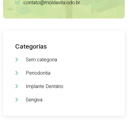
contato@moldavita.odo.br
Categorias
Sem categoria
Periodontia
Implante Dentário
Gengiva