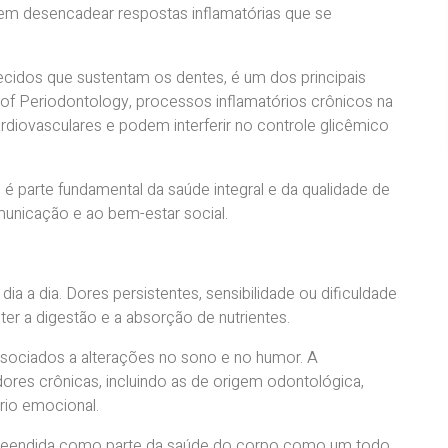
em desencadear respostas inflamatórias que se
ecidos que sustentam os dentes, é um dos principais
 Periodontology, processos inflamatórios crônicos na
diovasculares e podem interferir no controle glicêmico
é parte fundamental da saúde integral e da qualidade de
municação e ao bem-estar social.
a a dia. Dores persistentes, sensibilidade ou dificuldade
r a digestão e a absorção de nutrientes.
sociados a alterações no sono e no humor. A
 dores crônicas, incluindo as de origem odontológica,
brio emocional.
preendida como parte da saúde do corpo como um todo.