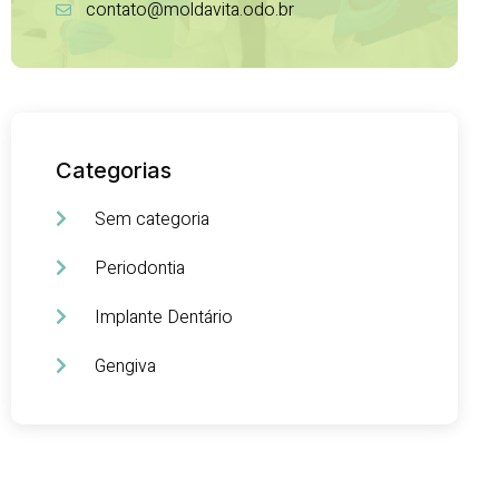
contato@moldavita.odo.br
Categorias
Sem categoria
Periodontia
Implante Dentário
Gengiva