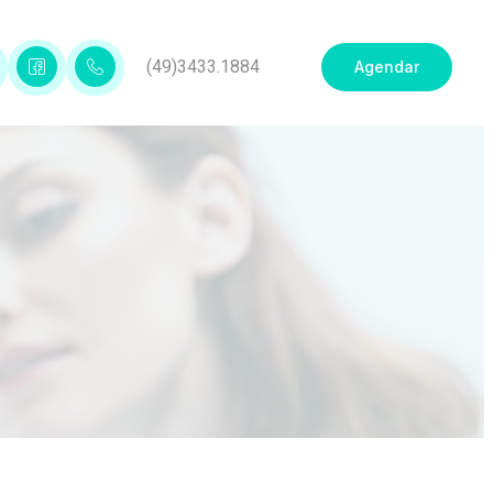
(49)3433.1884
Agendar